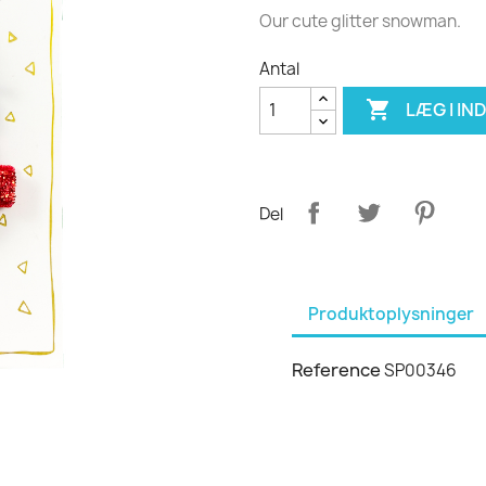
Our cute glitter snowman.
Antal

LÆG I I
Del
Produktoplysninger
Reference
SP00346