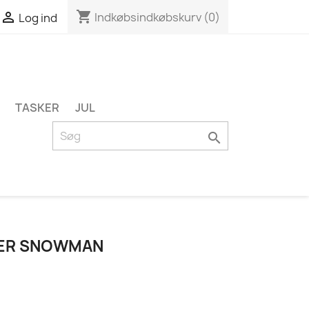
shopping_cart

Indkøbsindkøbskurv
(0)
Log ind
TASKER
JUL

TER SNOWMAN