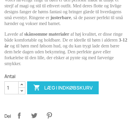
strejf af magi og stil til ethvert outfit. Med deres flotte og livlige
designs fanger de børns fantasi og bringer glæde til hverdagens
små eventyr. Ringene er
justerbare
, så de passer perfekt til små
hænder og vokser med barnet.
Lavede af
skånsomme materialer
af høj kvalitet, er disse ringe
både komfortable og holdbare. De er ideelle til børn i alderen
3-12
år
og til børn med følsom hud, og du kan trygt lade dem bære
dem hele dagen uden bekymring. Den perfekte gave eller
forkælelse til den lille, der elsker at pynte sig med farverige
smykker.
Antal

LÆG I INDKØBSKURV
Del