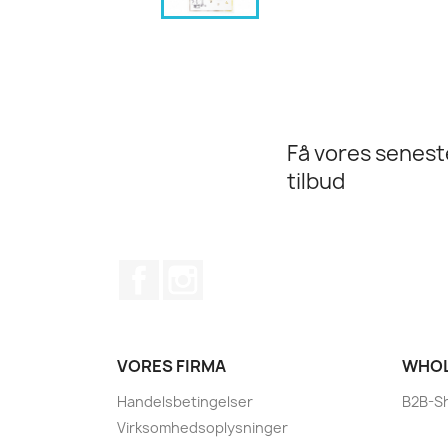
Få vores senes
tilbud
Facebook
Instagram
VORES FIRMA
WHOL
Handelsbetingelser
B2B-S
Virksomhedsoplysninger