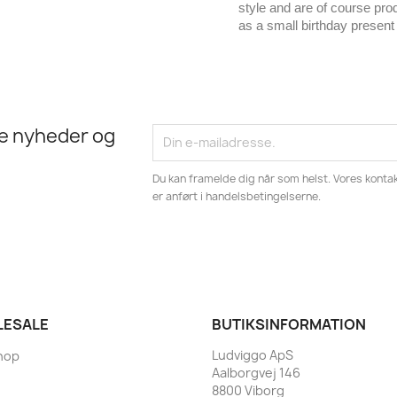
style and are of course prod
as a small birthday present
te nyheder og
Du kan framelde dig når som helst. Vores kontak
er anført i handelsbetingelserne.
ESALE
BUTIKSINFORMATION
Ludviggo ApS
hop
Aalborgvej 146
8800 Viborg