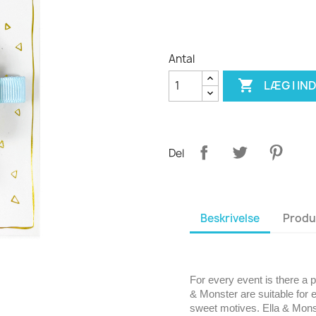
Antal

LÆG I I
Del
Beskrivelse
Produ
For every event is there a p
& Monster are suitable for 
sweet motives. Ella & Monst