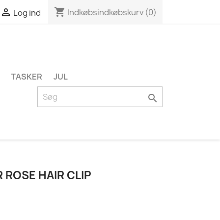
shopping_cart

Indkøbsindkøbskurv
(0)
Log ind
TASKER
JUL

 ROSE HAIR CLIP