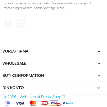
Du kan framelde dig når som helst. Vores kontaktoplysninger til
framelding er anført i handelsbetingelserne.
Facebook
Instagram
VORES FIRMA

WHOLESALE

BUTIKSINFORMATION
keyboard_arrow_down
DIN KONTO

© 2026 - Webshop af PrestaShop™